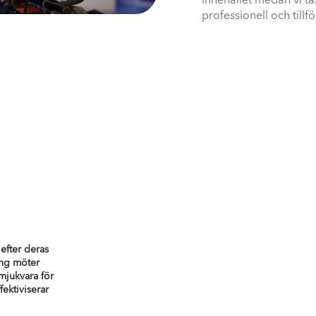
innehållet medan vi ta
professionell och tillf
 efter deras
ing möter
mjukvara för
ektiviserar