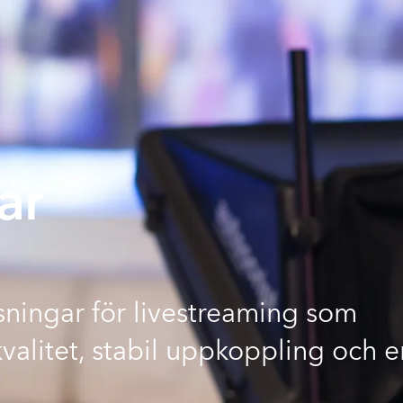
ar
sningar för livestreaming som
kvalitet, stabil uppkoppling och e