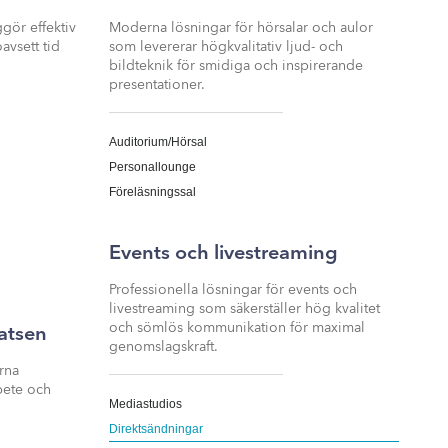
Inactive
gör effektiv
Moderna lösningar för hörsalar och aulor
vsett tid
som levererar högkvalitativ ljud- och
bildteknik för smidiga och inspirerande
presentationer.​
Auditorium/Hörsal
Personallounge
Föreläsningssal
Events och livestreaming​
Professionella lösningar för events och
livestreaming som säkerställer hög kvalitet
och sömlös kommunikation för maximal
atsen
genomslagskraft.​
rna
bete och
Mediastudios
Direktsändningar