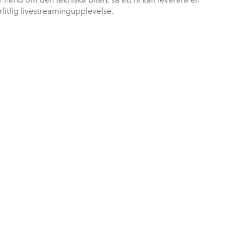
r hand om den tekniska biten, så att ni kan leverera en
örlitlig livestreamingupplevelse.