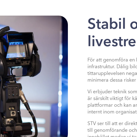
Stabil 
livestr
För att genomföra en l
infrastruktur. Dålig b
tittarupplevelsen nega
minimera dessa risker o
Vi erbjuder teknik so
är särskilt viktigt för
plattformar och kan an
internt inom organisati
STV ser till att er dire
till genomförande och