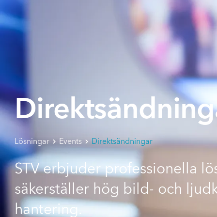
Direktsändning
Lösningar
Events
Direktsändningar
STV erbjuder professionella lö
säkerställer hög bild- och ljud
hantering.