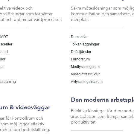
ctive
Inactive
fektiva video- och
Säkra möteslösningar som möjlig
nslösningar som förbättrar
kommunikation och samarbete, oa
het och optimerar vårdprocesser.​
och plats.​
/MDT
Domstolar
gscenter
Tolkanläggningar
ound
Driftstjänster
ulor
Förhörsrum
tur
Medlyssningsrum
Videoinfrastruktur
estreaming
Avlyssningsfria rum
Den moderna arbetspl
rum & videoväggar
Effektiva lösningar för den mode
arbetsplatsen som främjar samar
gar för kontrollrum och
produktivitet.​
som möjliggör effektiv
och snabb beslutsfattning.​