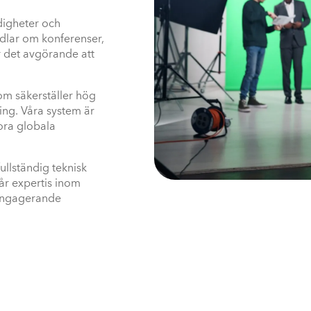
ndigheter och
ndlar om konferenser,
är det avgörande att
om säkerställer hög
ring. Våra system är
tora globala
ullständig teknisk
år expertis inom
h engagerande