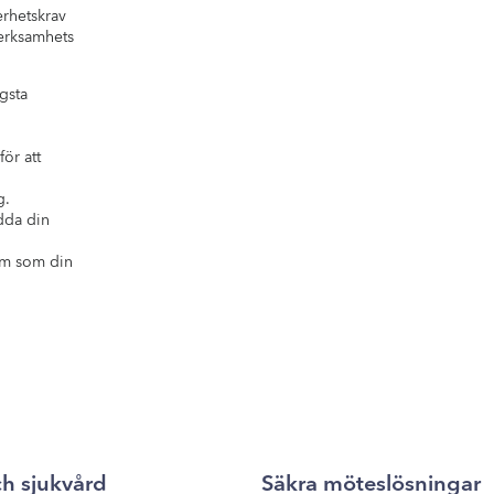
erhetskrav
verksamhets
gsta
ör att
g.
dda din
tem som din
ch sjukvård
Säkra möteslösningar