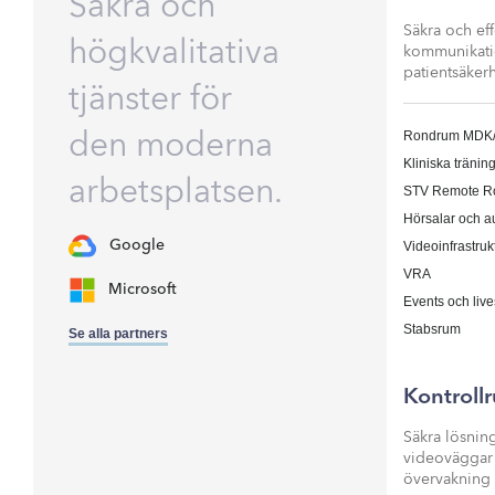
Ina
Säkra och
Säkra och ef
högkvalitativa
kommunikatio
patientsäker
tjänster för
den moderna
Rondrum MDK
Kliniska tränin
arbetsplatsen.
STV Remote R
Hörsalar och a
Google
Videoinfrastruk
VRA
Microsoft
Events och liv
Stabsrum
Se alla partners
Kontroll
Säkra lösnin
videoväggar 
övervakning 