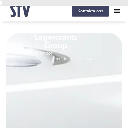
Kontakta oss
Lagercrantz
Group
Privat sektor
Område:
och innovation