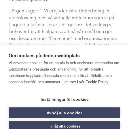
Jörgen säger:
”- Vi erbjuder våra dotterbolag en
videolösning och två virtuella mötesrum som vi på
Lagercrantz finansierar. Det ger oss det verktyg vi
behöver för att hjälpa oss att nå våra mål och ger
oss dessutom mer ”Face-time” med organisationen.
De virtuella rummen ger oss även möjlighet att ha
möten oavsett vart man är eller vilken utrustning
Om cookies på denna webbplats
man använder. Man kan till exempel vara med i ett
Vi använder cookies för att samla in och analysera information om
möte via en webbläsare på en dator eller
webbplatsens prestanda och användning, för att förbättra
smartphone, enkelt.
funktioner kopplade till sociala medier och för att förbättra och
RESULTAT & FÖRDELAR
anpassa innehåll och annonser.
Läs mer i vår Cookie Policy
– Fantastiskt resultat
Inställningar för cookies
Lagercrantz har med hjälp av STV’s lösning kunnat
Avböj alla cookies
öka effektiveten med en faktor på tre.
Beräkningar visar att de sparar ca 1 200 flyresor i år,
Tillåt alla cookies