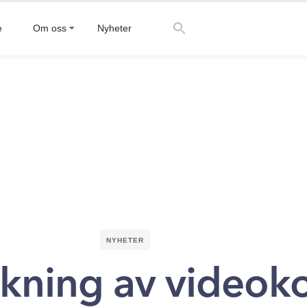
e
Om oss
Nyheter
NYHETER
kning av videok