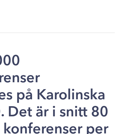
000
renser
s på Karolinska
Det är i snitt 80
r konferenser per